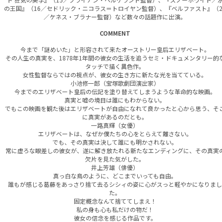
の王国』（16／セドリック・ニコラス＝トロイヤン監督）、『ベルファスト』（2
／ケネス・ブラナー監督）など数々の話題作に出演。
COMMENT
今まで「謎めいた」と形容されて来たオーストリー皇后エリザベート。
その人生の真実を、1878年1年間の彼女の生活を追うセミ・ドキュメンタリー的
タッチで描く異色作。
女性監督ならではの視点が、彼女の生き方に新たな光を当てている。
小池修一郎（宝塚歌劇団演出家）
今までのエリザベート皇后の伝記を塗り替えてしまうような革命的な映画。
真実と嘘の境目は誰にもわからない。
でもこの映画を観た後はエリザベートが自由になれて良かったと心から思う、そ
に真実があるのだとも。
一路真輝（女優）
エリザベートは、なぜか僕たちの心をとらえて離さない。
でも、その真実は決して誰にも明かされない。
常に虚ろな眼差しの彼女が、遂に解き放たれる新たなエンディングに、その真実
欠片を見た気がした。
井上芳雄（俳優）
真っ白な鳥のように、どこまでいっても自由。
誰もが感じる葛藤をあっさり捨て去るシシィの姿に心がスっと軽やかになりまし
た。
固定概念なんて捨ててしまえ！
私の身も心も私だけの物だ！
彼女の信念を感じる作品です。