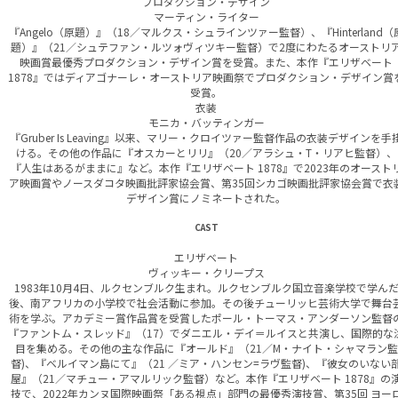
プロダクション・デザイン
マーティン・ライター
『Angelo（原題）』（18／マルクス・シュラインツァー監督）、『Hinterland（
題）』（21／シュテファン・ルツォヴィツキー監督）で2度にわたるオーストリ
映画賞最優秀プロダクション・デザイン賞を受賞。また、本作『エリザベート
1878』ではディアゴナーレ・オーストリア映画祭でプロダクション・デザイン賞
受賞。
衣装
モニカ・バッティンガー
『Gruber Is Leaving』以来、マリー・クロイツァー監督作品の衣装デザインを手
ける。その他の作品に『オスカーとリリ』（20／アラシュ・T・リアヒ監督）、
『人生はあるがままに』など。本作『エリザベート 1878』で2023年のオースト
ア映画賞やノースダコタ映画批評家協会賞、第35回シカゴ映画批評家協会賞で衣
デザイン賞にノミネートされた。
CAST
エリザベート
ヴィッキー・クリープス
1983年10月4日、ルクセンブルク生まれ。ルクセンブルク国立音楽学校で学ん
後、南アフリカの小学校で社会活動に参加。その後チューリッヒ芸術大学で舞台
術を学ぶ。アカデミー賞作品賞を受賞したポール・トーマス・アンダーソン監督
『ファントム・スレッド』（17）でダニエル・デイ＝ルイスと共演し、国際的な
目を集める。その他の主な作品に『オールド』（21／M・ナイト・シャマラン監
督)、『ベルイマン島にて』（21 ／ミア・ハンセン=ラヴ監督)、『彼女のいない
屋』（21／マチュー・アマルリック監督）など。本作『エリザベート 1878』の
技で、2022年カンヌ国際映画祭「ある視点」部門の最優秀演技賞、第35回 ヨー