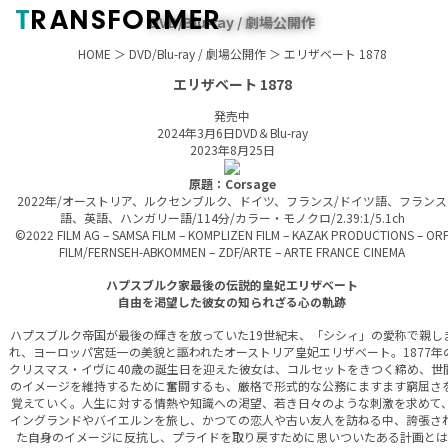
T
RANSFORMER
DVD/Blu-ray / 劇場公開作
HOME
＞
DVD/Blu-ray
/
劇場公開作
＞ エリザベート 1878
エリザベート 1878
発売中
2024年3月6日DVD＆Blu-ray
2023年8月25日
原題：Corsage
2022年/オーストリア、ルクセンブルク、ドイツ、フランス/ドイツ語、フランス
語、英語、ハンガリー語/114分/カラー・モノクロ/2.39:1/5.1ch
©2022 FILM AG – SAMSA FILM – KOMPLIZEN FILM – KAZAK PRODUCTIONS – OR
FILM/FERNSEH-ABKOMMEN – ZDF/ARTE – ARTE FRANCE CINEMA
ハプスブルク家最後の伝説的皇妃エリザベート
自由を渇望した彼女の知られざる心の軌跡
ハプスブルク帝国が最後の輝きを放っていた19世紀末、「シシィ」の愛称で親し
れ、ヨーロッパ宮廷一の美貌と謳われたオーストリア皇妃エリザベート。1877年
クリスマス・イヴに40歳の誕生日を迎えた彼女は、コルセットをきつく締め、世
のイメージを維持するために奮闘するも、厳格で形式的な公務にますます窮屈さ
覚えていく。人生に対する情熱や知識への渇望、若き日々のような刺激を求めて
イングランドやバイエルンを旅し、かつての恋人や古い友人を訪ねる中、誇張さ
た自身のイメージに反抗し、プライドを取り戻すために思いついたある計画とは