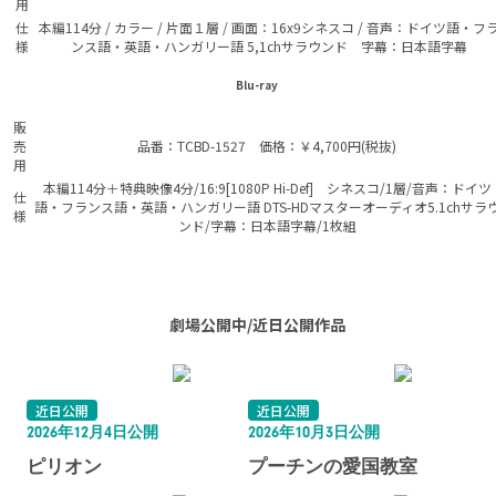
用
仕
本編114分 / カラー / 片面１層 / 画面：16x9シネスコ / 音声：ドイツ語・フ
様
ンス語・英語・ハンガリー語 5,1chサラウンド 字幕：日本語字幕
Blu-ray
販
売
品番：TCBD-1527 価格：￥4,700円(税抜)
用
本編114分＋特典映像4分/16:9[1080P Hi-Def] シネスコ/1層/音声：ドイツ
仕
語・フランス語・英語・ハンガリー語 DTS-HDマスターオーディオ5.1chサラ
様
ンド/字幕：日本語字幕/1枚組
劇場公開中/近日公開作品
近日公開
近日公開
2026年12月4日公開
2026年10月3日公開
ピリオン
プーチンの愛国教室