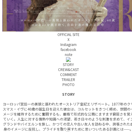
OFFICIAL SITE
X
Instagram
facebook
note
STORY
CREW&CAST
COMMENT
TRAILER
PHOTO
STORY
ヨーロッパ宮廷一の美貌と謳われたオーストリア皇妃エリザベート。1877年のク
スマス・イヴに40歳の誕生日を迎えた彼女は、コルセットをきつく締め、世間の
メージを維持するために奮闘するも、厳格で形式的な公務にますます窮屈さを覚
ていく。人生に対する情熱や知識への渇望、若き日々のような刺激を求めて、イ
グランドやバイエルンを旅し、かつての恋人や古い友人を訪ねる中、誇張された
身のイメージに反抗し、プライドを取り戻すために思いついたある計画とは——