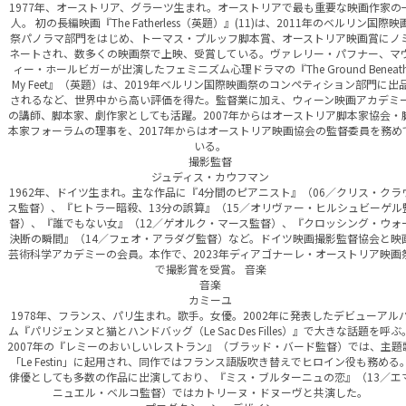
1977年、オーストリア、グラーツ生まれ。オーストリアで最も重要な映画作家の
人。 初の長編映画『The Fatherless（英題）』(11)は、2011年のベルリン国際映
祭パノラマ部門をはじめ、トーマス・プルッフ脚本賞、オーストリア映画賞にノ
ネートされ、数多くの映画祭で上映、受賞している。ヴァレリー・パフナー、マ
ィー・ホールビガーが出演したフェミニズム心理ドラマの『The Ground Beneat
My Feet』（英題）は、2019年ベルリン国際映画祭のコンペティション部門に出
されるなど、世界中から高い評価を得た。監督業に加え、ウィーン映画アカデミ
の講師、脚本家、劇作家としても活躍。2007年からはオーストリア脚本家協会・
本家フォーラムの理事を、2017年からはオーストリア映画協会の監督委員を務め
いる。
撮影監督
ジュディス・カウフマン
1962年、ドイツ生まれ。主な作品に『4分間のピアニスト』（06／クリス・クラ
ス監督）、『ヒトラー暗殺、13分の誤算』（15／オリヴァー・ヒルシュビーゲル
督）、『誰でもない女』（12／ゲオルク・マース監督）、『クロッシング・ウォ
決断の瞬間』（14／フェオ・アラダグ監督）など。ドイツ映画撮影監督協会と映
芸術科学アカデミーの会員。本作で、2023年ディアゴナーレ・オーストリア映画
で撮影賞を受賞。 音楽
音楽
カミーユ
1978年、フランス、パリ生まれ。歌手。女優。2002年に発表したデビューアル
ム『パリジェンヌと猫とハンドバッグ（Le Sac Des Filles）』で大きな話題を呼ぶ
2007年の『レミーのおいしいレストラン』（ブラッド・バード監督）では、主題
「Le Festin」に起用され、同作ではフランス語版吹き替えでヒロイン役も務める
俳優としても多数の作品に出演しており、『ミス・ブルターニュの恋』（13／エ
ニュエル・ベルコ監督）ではカトリーヌ・ドヌーヴと共演した。