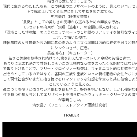
指される女になってしまう。
現代に生きるわたしたちも、この映画のエリザベートのように、見えないコルセ
トで締め上げてくる世界に対して中指を突き立てろ。
児玉美月（映画文筆家）
「象徴」としての美しさの呪縛から逃れるための奔放な行為。
コルセットの拘束が「飛翔（逃走）」の合間に挿入される。
「混沌とした博物館」のようなエリザベートの１年間のリアリテイを鮮烈なヴィ
ュアルで描いた傑作。
精神病院の女性患者たちの間に紫の炎のように立つ場面は内的な狂気を周りと静
にシンクロさせ、圧巻。
長谷川祐子（キュレーター）
若さと美貌を期待され続けて40歳を迎えたオーストリア皇妃の苦悩と逃亡。
あまりに恵まれ過ぎて共感しづらいこの伝説的な女性をまったく伝記的ではない
で取り上げることで、マリー・クロイツァー監督は、フェミニスト的な共感を生
出そうとしているのではなく、各国の王族や皇族といった特権階級の女性たちに
して現代社会がいまだに抱き続けるロマンチックな幻想を苛立ちと共に破壊しよ
としているように見える。
鼻につく高慢さと偽りない苦悩とを併せ持つ、好感を抱かせない、しかし強靭な
性を持つ中年女性としてエリザベートを描き切ったヴィッキー・クリープスの演
が素晴らしい。
清水晶子（フェミニスト／クィア理論研究者）
TRAILER