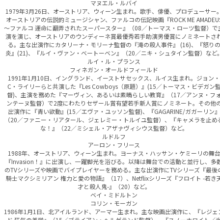
マヌエル・ルバイ
1979年3月26日、オーストリア、ウィーン生まれ。歌手、俳優、プロデューサー
オーストリアの伝説的ミュージシャン、ファルコの伝記映画『ROCK ME AMADEU
～ファルコ 運命に翻弄されたスーパースター』（08／トーマス・ローツ監督）で
演を演じ、オーストリアのウンディーネ賞最優秀若手助演男優賞にノミネートさ
る。主な出演作にカタリーナ・モリーナ監督の『滝の殺人事件』 (16)、『怒り
炎』(21)、『ルイ・ヴァン・ベートーベン』（20／ニキ・シュタイン監督）など
ルイ・ル・プランス
フィネガン・オールドフィールド
1991年1月10日、イングランド、イーストサセックス、ルイス生まれ。ジョン・
C・ライリーらと共演した『Les Cowboys（原題）』(15／トーマス・ビデガン
督)、主演を務めた『マーヴィン、あるいは素晴らしい教育』（17／アンヌ・フ
ンテーヌ監督）で2度にわたりセザール賞有望若手新人賞にノミネート。その他
出演作に『青い欲動』(15／エヴァ・ユッソン監督)、『GAGARINE/ガガーリン
（20／ファニー・リアタール、ジェレミー・トルイユ監督）、『キャメラを止め
な！』（22／ミシェル・アザナヴィシウス監督）など。
ルドルフ
アーロン・フリース
1988年、オーストリア、ウィーン生まれ。ヨーナス・ハッサン・ケミーリの舞
『Invasion！』に出演し、一躍脚光を浴びる。以降は舞台での活動と並行し、多
のTVシリーズや映画でバイプレイヤーを務める。主な出演作にTVシリーズ『最後
騎士マクシミリアン 権力と愛の物語』（17）、Netflixシリーズ『フロイト -若き
才と殺人鬼-』（20）など。
ベイ・ミドルトン
コリン・モーガン
1986年1月1日、北アイルランド、アーマー生まれ。主な映画出演作に、『レジェ
ド 狂気の美学』（15／ブライアン・ヘルゲランド監督）、『スノーホワイト／