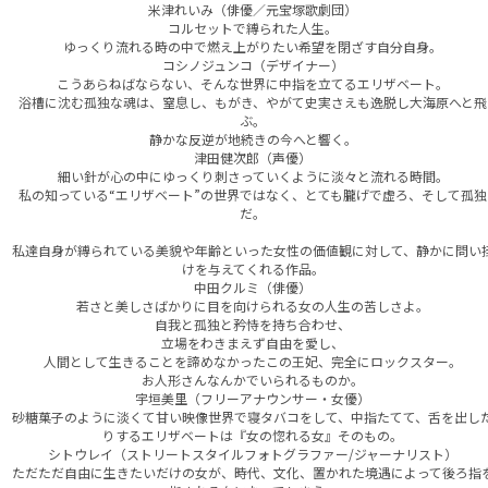
米津れいみ（俳優／元宝塚歌劇団）
コルセットで縛られた人生。
ゆっくり流れる時の中で燃え上がりたい希望を閉ざす自分自身。
コシノジュンコ（デザイナー）
こうあらねばならない、そんな世界に中指を立てるエリザベート。
浴槽に沈む孤独な魂は、窒息し、もがき、やがて史実さえも逸脱し大海原へと飛
ぶ。
静かな反逆が地続きの今へと響く。
津田健次郎（声優）
細い針が心の中にゆっくり刺さっていくように淡々と流れる時間。
私の知っている“エリザベート”の世界ではなく、とても朧げで虚ろ、そして孤独
だ。
私達自身が縛られている美貌や年齢といった女性の価値観に対して、静かに問い
けを与えてくれる作品。
中田クルミ（俳優）
若さと美しさばかりに目を向けられる女の人生の苦しさよ。
自我と孤独と矜恃を持ち合わせ、
立場をわきまえず自由を愛し、
人間として生きることを諦めなかったこの王妃、完全にロックスター。
お人形さんなんかでいられるものか。
宇垣美里（フリーアナウンサー・女優）
砂糖菓子のように淡くて甘い映像世界で寝タバコをして、中指たてて、舌を出し
りするエリザベートは『女の惚れる女』そのもの。
シトウレイ（ストリートスタイルフォトグラファー/ジャーナリスト）
ただただ自由に生きたいだけの女が、時代、文化、置かれた境遇によって後ろ指