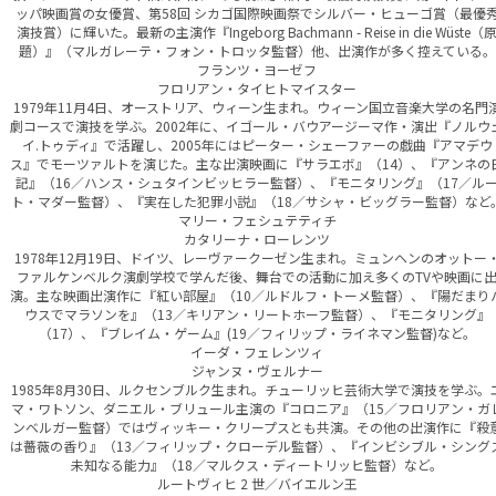
ッパ映画賞の女優賞、第58回 シカゴ国際映画祭でシルバー・ヒューゴ賞（最優
演技賞）に輝いた。最新の主演作『Ingeborg Bachmann - Reise in die Wüste（
題）』（マルガレーテ・フォン・トロッタ監督）他、出演作が多く控えている。
フランツ・ヨーゼフ
フロリアン・タイヒトマイスター
1979年11月4日、オーストリア、ウィーン生まれ。ウィーン国立音楽大学の名門
劇コースで演技を学ぶ。2002年に、イゴール・バウアージーマ作・演出『ノルウ
イ.トゥディ』で活躍し、2005年にはピーター・シェーファーの戯曲『アマデウ
ス』でモーツァルトを演じた。主な出演映画に『サラエボ』（14）、『アンネの
記』（16／ハンス・シュタインビッヒラー監督）、『モニタリング』（17／ル
ト・マダー監督）、『実在した犯罪小説』（18／サシャ・ビッグラー監督）など
マリー・フェシュテティチ
カタリーナ・ローレンツ
1978年12月19日、ドイツ、レーヴァークーゼン生まれ。ミュンヘンのオットー
ファルケンベルク演劇学校で学んだ後、舞台での活動に加え多くのTVや映画に
演。主な映画出演作に『紅い部屋』（10／ルドルフ・トーメ監督）、『陽だまり
ウスでマラソンを』（13／キリアン・リートホーフ監督）、『モニタリング』
（17）、『ブレイム・ゲーム』(19／フィリップ・ライネマン監督)など。
イーダ・フェレンツィ
ジャンヌ・ヴェルナー
1985年8月30日、ルクセンブルク生まれ。チューリッヒ芸術大学で演技を学ぶ。
マ・ワトソン、ダニエル・ブリュール主演の『コロニア』（15／フロリアン・ガ
ンベルガー監督）ではヴィッキー・クリープスとも共演。その他の出演作に『殺
は薔薇の香り』（13／フィリップ・クローデル監督）、『インビシブル・シング
未知なる能力』（18／マルクス・ディートリッヒ監督）など。
ルートヴィヒ 2 世／バイエルン王