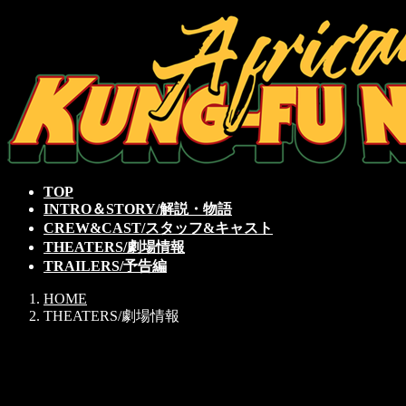
コ
ナ
ン
ビ
テ
ゲ
ン
ー
ツ
シ
へ
ョ
ス
ン
キ
に
ッ
移
TOP
プ
動
INTRO＆STORY/解説・物語
CREW&CAST/スタッフ&キャスト
THEATERS/劇場情報
TRAILERS/予告編
HOME
THEATERS/劇場情報