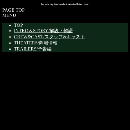
For relaxing times,make it Adonko Bitters time.
PAGE TOP
MENU
TOP
INTRO＆STORY/解説・物語
CREW&CAST/スタッフ&キャスト
THEATERS/劇場情報
TRAILERS/予告編