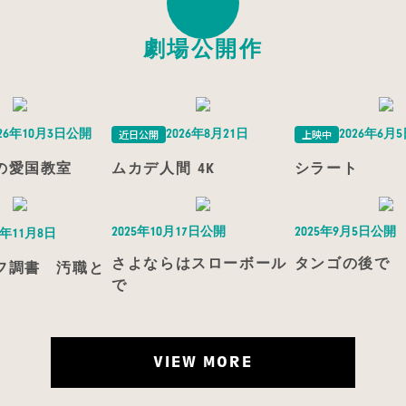
劇場公開作
近日公開
上映中
026年10月3日公開
2026年8月21日
2026年6月
の愛国教室
ムカデ人間 4K
シラート
2025年10月17日公開
2025年9月5日公開
5年11月8日
さよならはスローボール
タンゴの後で
フ調書 汚職と
で
VIEW MORE