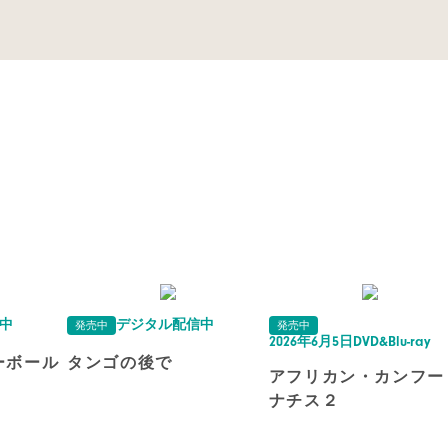
中
デジタル配信中
発売中
発売中
2026年6月5日DVD&Blu-ray
ーボール
タンゴの後で
アフリカン・カンフー
ナチス２