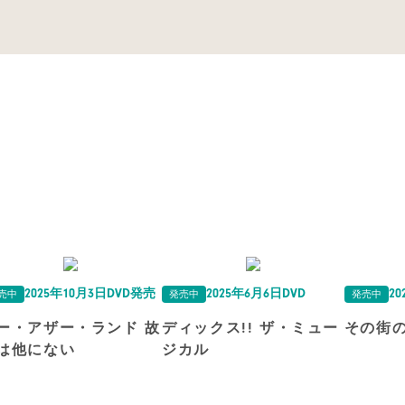
2025年10月3日DVD発売
2025年6月6日DVD
20
売中
発売中
発売中
ー・アザー・ランド 故
ディックス!! ザ・ミュー
その街の
は他にない
ジカル