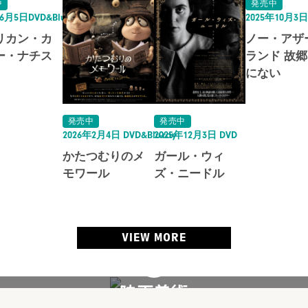
中
発売中
6月5日DVD&Blu-ray
2025年10月3
リカン・カ
ノー・アザ
ー・ナチス
ランド 故
にない
発売中
発売中
2026年2月4日 DVD&Blu-ray
2025年12月3日 DVD
かたつむりのメ
ガール・ウィ
モワール
ズ・ニードル
VIEW MORE
映画美術
PRODUCTION DESIGN