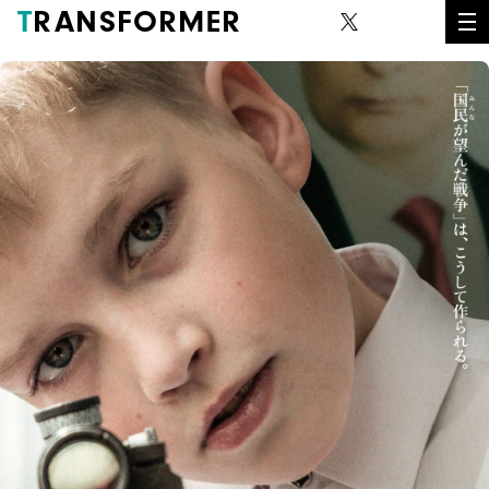
T
RANSFORMER
劇場公開作
THEATRICAL RELEASE
DVD/Blu-ray
VIDEOGRAM
映画美術
PRODUCTION DESIGN
会社情報
CORPORATE INFO
お問い合わせ
CONTACT
オンラインストア
ONLINE STORE