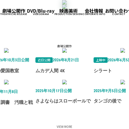
劇場公開作
DVD/Blu-ray
映画美術
会社情報
お問い合わ
THEATRICAL RELEASE
VIDEOGRAM
PRODUCTION DESIGN
CORPORATE INFO
CONTACT
企業情報
事業内容
採用情報
劇場公開作
近日公開
上映中
026年10月3日公開
2026年8月21日
2026年6月
の愛国教室
ムカデ人間 4K
シラート
2025年10月17日公開
2025年9月5日公開
5年11月8日
さよならはスローボールで
タンゴの後で
フ調書 汚職と戦
VIEW MORE