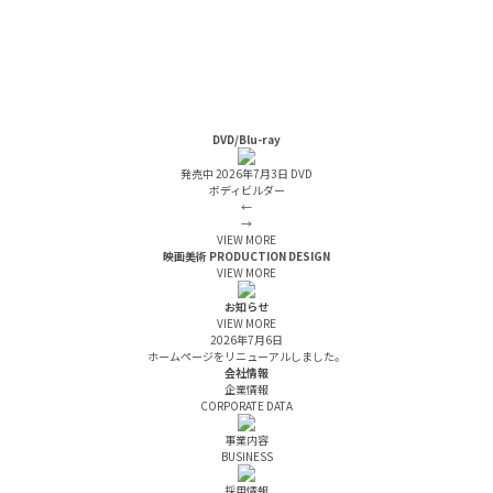
DVD/Blu-ray
発売中
2026年7月3日 DVD
ボディビルダー
←
→
VIEW MORE
映画美術
PRODUCTION DESIGN
VIEW MORE
お知らせ
VIEW MORE
2026年7月6日
ホームページをリニューアルしました。
会社情報
企業情報
CORPORATE DATA
事業内容
BUSINESS
採用情報