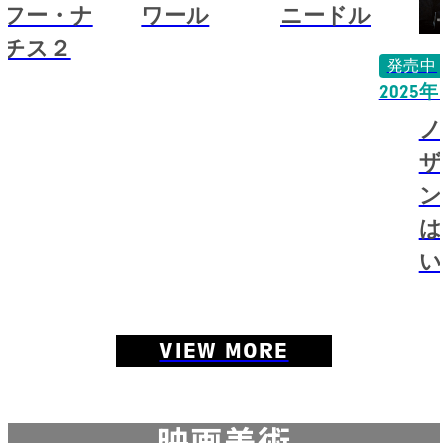
フー・ナ
ワール
ニードル
チス２
発売中
2025年
ノ
ザ
ン
は
い
VIEW MORE
映画美術