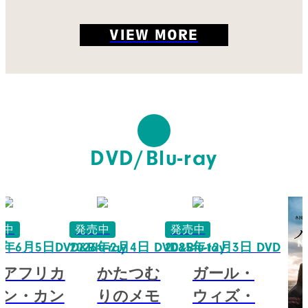
VIEW MORE
DVD/Blu-ray
売中
発売中
発売中
6年6月5日DVD&Blu-ray
2026年2月4日 DVD&Blu-ray
2025年12月3日 DVD
アフリカ
かたつむ
ガール・
ン・カン
りのメモ
ウィズ・