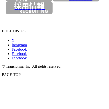
DATA
採用情報
RECRUITING
FOLLOW US
X
Instagram
Facebook
Facebook
Facebook
© Transformer Inc. All rights reserved.
PAGE TOP