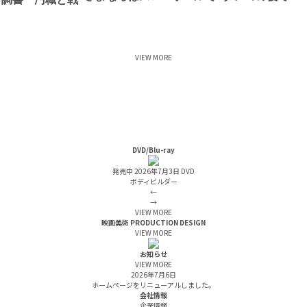
フ調書 汚職と戦
VIEW MORE
DVD/Blu-ray
発売中
2026年7月3日 DVD
ボディビルダー
←
→
VIEW MORE
映画美術
PRODUCTION DESIGN
VIEW MORE
お知らせ
VIEW MORE
2026年7月6日
ホームページをリニューアルしました。
会社情報
企業情報