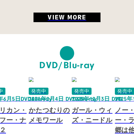
VIEW MORE
DVD/Blu-ray
中
発売中
発売中
発売中
年6月5日DVD&Blu-ray
2026年2月4日 DVD&Blu-ray
2025年12月3日 DVD
2025
リカン・
かたつむりの
ガール・ウィ
ノー
フー・ナ
メモワール
ズ・ニードル
ー・ラ
２
郷は