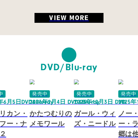
VIEW MORE
DVD/Blu-ray
中
発売中
発売中
発売中
年6月5日DVD&Blu-ray
2026年2月4日 DVD&Blu-ray
2025年12月3日 DVD
2025
リカン・
かたつむりの
ガール・ウィ
ノー
フー・ナ
メモワール
ズ・ニードル
ー・ラ
２
郷は