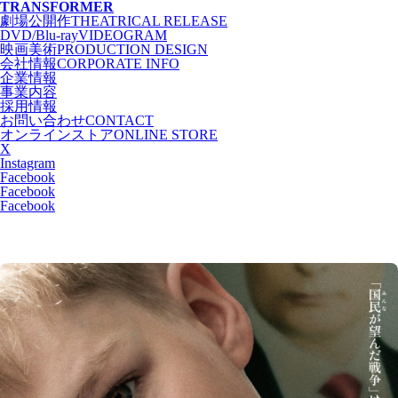
T
RANSFORMER
劇場公開作
THEATRICAL RELEASE
DVD/Blu-ray
VIDEOGRAM
映画美術
PRODUCTION DESIGN
会社情報
CORPORATE INFO
企業情報
事業内容
採用情報
お問い合わせ
CONTACT
オンラインストア
ONLINE STORE
X
Instagram
Facebook
Facebook
Facebook