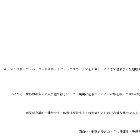
ドキュメンタリーで、ハリウッドやネットフリックスのドラマを上回る、ここまで息詰まる緊迫感
とにかく、世界中の多くの人に観て欲しい。今、現実に起きていることに眼を瞑ってはいけ
市民が良識的で健全でも、体制は腐敗する。権力者がどれほど非道な暴力をふる
面白い。衝撃を受けた。手に汗握る。予想