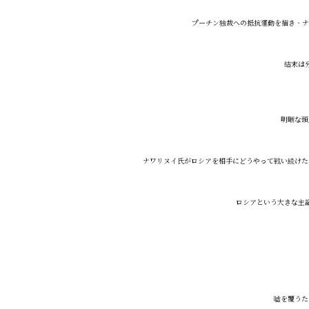
プーチン独裁への抵抗運動を描き、ナ
結末は
明晰な頭
ナワリヌイ氏がロシアを相手にどうやって戦い続けた
ロシアという大きな主
嘘を覆うた