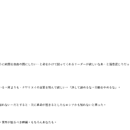
うに故国を自由の国にしたい、と命をかけて闘ってくれるリーダーが欲しいなあ、と溜息混じりだっ
いる。何よりも、ナワリヌイの言葉を刻んで欲しい。「決して諦めるな。行動をやめるな」。
知れない。だとすると、次に革命が起きるとしたらロシアかも知れないと思った。
。世界が観るべき映画。もちろんあなたも。