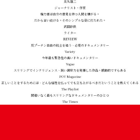
北丸雄二
ジャーナリスト・作家
権力者は自分の意見を持つ人間を嫌がる。
だから言い続ける。そのシンプルな姿に打たれた。
武田砂鉄
ライター
REVIEW
反プーチン自由の戦士を追う、必見のドキュメンタリー
Variety
今年最も緊急性の高いドキュメンタリー
Vogue
スリリングでインテリジェンス、鋭い洞察力を発揮した作品。感動的ですらある
POV Magazine
正しいことをするためには、どんな犠牲を払ってでも立ち上がるべきだということを教えてくれる
The Playlist
間違いなく最もスリリングなドキュメンタリーのひとつ
The Times