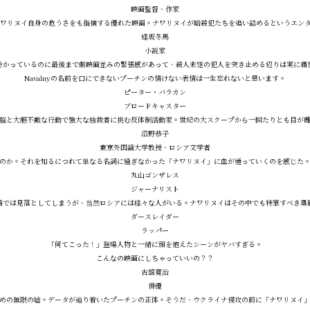
映画監督、作家
ワリヌイ自身の危うさをも指摘する優れた映画。ナワリヌイが暗殺犯たちを追い詰めるというエン
逢坂冬馬
小説家
分かっているのに最後まで劇映画並みの緊張感があって、殺人未遂の犯人を突き止める辺りは実に痛
Navalnyの名前を口にできないプーチンの情けない表情は一生忘れないと思います。
ピーター・バラカン
ブロードキャスター
脳と大胆不敵な行動で強大な独裁者に挑む反体制活動家。世紀の大スクープから一瞬たりとも目が
沼野恭子
東京外国語大学教授、ロシア文学者
のか。それを知るにつれて単なる名詞に過ぎなかった「ナワリヌイ」に血が通っていくのを感じた
丸山ゴンザレス
ジャーナリスト
語では見落としてしまうが、当然ロシアには様々な人がいる。ナワリヌイはその中でも特筆すべき勇
ダースレイダー
ラッパー
「何てこった！」登場人物と一緒に頭を抱えたシーンがヤバすぎる。
こんなの映画にしちゃっていいの？？
古舘寛治
俳優
めの無限の嘘。データが辿り着いたプーチンの正体。そうだ、ウクライナ侵攻の前に「ナワリヌイ