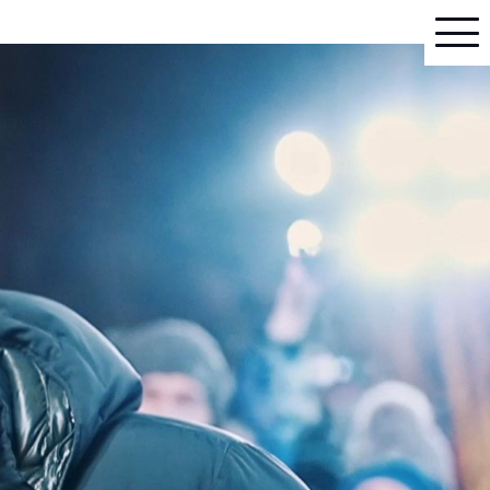
HOME
INTRO & STORY
COMMENT & REVIEW
CREW & CAST
TRAILER
THEATER