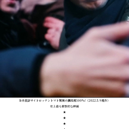
全米批評サイトロッテントマト驚異の満足度100%!（2022.5.9現在）
史上最も衝撃的な映画
★
★
★