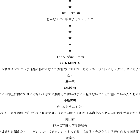
★
★
The Guardian
どんなスパイ映画よりスリリング
★
★
★
★
★
The Sunday Times
COMMENTS
あるサスペンスフルな作品が作れるなんて驚愕の一言。が、ああ、ニッポン国にも、ナワリヌイのよ
た。
原一男
映画監督
ない。抑圧に慣れてはいけない。恐怖に麻痺してはいけない。見えないところで闘っている人たちが
小島秀夫
ゲームクリエイター
っても、市民は臆せずに抗う。ロシアはそういう国だ。それが『革命を起こせる国』の条件なのかも
内田樹
神戸女学院大学名誉教授
をはるかに超えた。……どのフレーズでもいい。すべて当てはまる。今だからこそ観られるべき映画
森達也