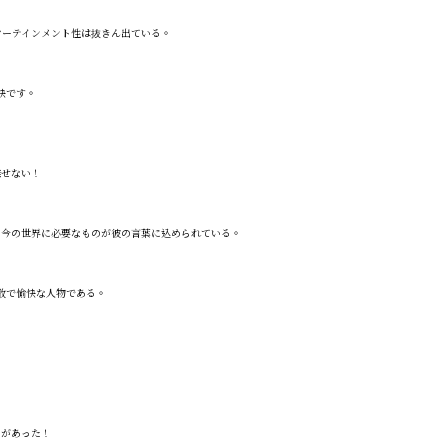
ターテインメント性は抜きん出ている。
快です。
離せない！
。今の世界に必要なものが彼の言葉に込められている。
敢で愉快な人物である。
」があった！