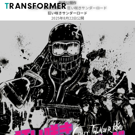
劇場公開作
T
RANSFORMER
HOME
＞
劇場公開作
＞ 狂い咲きサンダーロード
狂い咲きサンダーロード
2025年8月22日公開