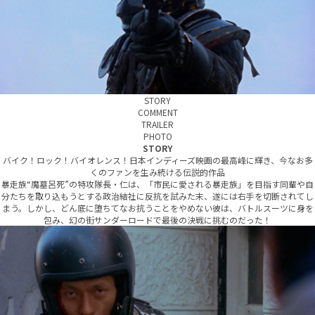
STORY
COMMENT
TRAILER
PHOTO
STORY
バイク！ロック！バイオレンス！日本インディーズ映画の最高峰に輝き、今なお多
くのファンを生み続ける伝説的作品
暴走族“魔墓呂死”の特攻隊長・仁は、「市民に愛される暴走族」を目指す同輩や自
分たちを取り込もうとする政治結社に反抗を試みた末、遂には右手を切断されてし
まう。しかし、どん底に堕ちてなお抗うことをやめない彼は、バトルスーツに身を
包み、幻の街サンダーロードで最後の決戦に挑むのだった！