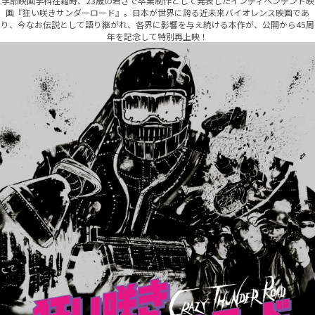
学部映画学科在籍時、23歳の若さで卒業制作として発表したインディペンデント映
画『狂い咲きサンダーロード』。日本が世界に誇る近未来バイオレンス映画であ
り、今なお伝説として語り継がれ、各界に影響を与え続ける本作が、公開から45周
年を記念して特別再上映！