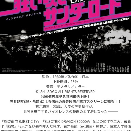
製作：1980年／製作国：日本
上映時間：96分
音声：モノラル／カラー
© ISHII SOGO ALL RIGHTS RESERVED.
公開45周年記念特別復活上映！
石井聰亙(現・岳龍)による伝説の爆走映画が再びスクリーンに蘇る！！
石井聰亙、23歳。大学の卒業制作が、
世界を魅了するバイオレンスの映画の金字塔となった―――
『爆裂都市 BURST CITY』『ELECTRIC DRAGON 80000V』などの傑作を生み、最新
作『箱男』も大きな話題を呼んだ鬼才、石井岳龍（ex.聰亙）監督が、日本大学藝術