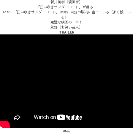
新井英樹（漫画家）
「狂い咲きサンダーロード」が蘇る！
いや、「狂い咲きサンダーロード」は常に自分の脳内に宿っている（よく観てい
る）！
完璧な映画の一本！
永野（お笑い芸人）
TRAILER
予告