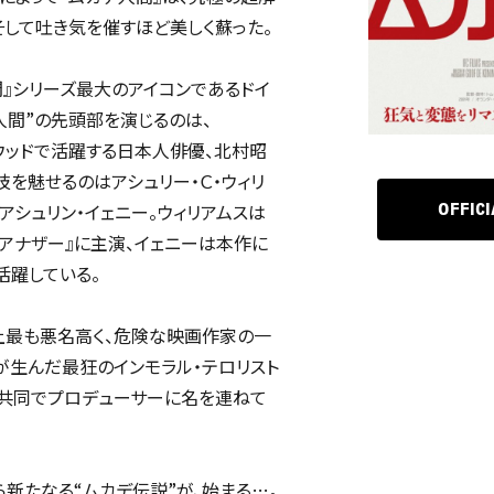
そして吐き気を催すほど美しく蘇った。
間』シリーズ最大のアイコンであるドイ
人間”の先頭部を演じるのは、
ハリウッドで活躍する日本人俳優、北村昭
技を魅せるのはアシュリー・Ｃ・ウィリ
アシュリン・イェニー。ウィリアムスは
OFFICI
 アナザー』に主演、イェニーは本作に
活躍している。
上最も悪名高く、危険な映画作家の一
が生んだ最狂のインモラル・テロリスト
と共同でプロデューサーに名を連ねて
ら新たなる“ムカデ伝説”が、始まる…。