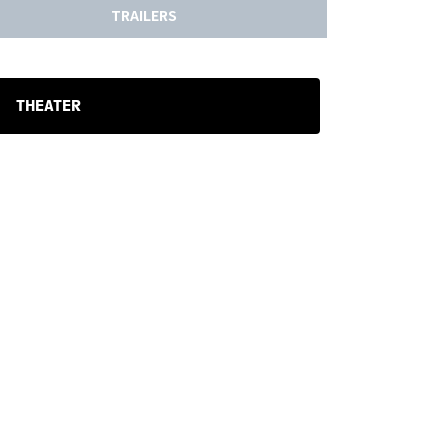
TRAILERS
THEATER
X