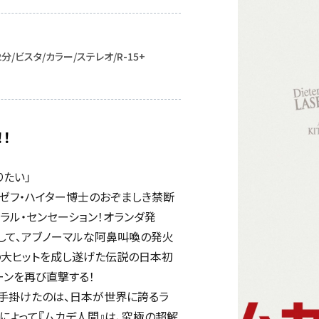
2分/ビスタ/カラー/ステレオ/R-15+
！
りたい」
ゼフ・ハイター博士のおぞましき禁断
ラル・センセーション！オランダ発
して、アブノーマルな阿鼻叫喚の発火
の大ヒットを成し遂げた伝説の日本初
リーンを再び直撃する！
を手掛けたのは、日本が世界に誇るラ
技術によって『ムカデ人間』は、究極の超解