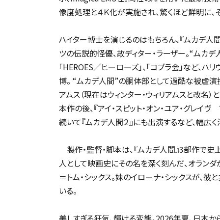
像度処理と４Ｋ化が実施され、驚くほど鮮明に、
ハイター博士を演じるのはもちろん、『ムカデ人
ツの伝説的怪優、故ディター・ラーザー。“ムカデ
「HEROES／ヒーローズ」、「コブラ会」など、
博。 “ムカデ人間”の胴体部として過酷な被虐演
アムス（現在はウィンター・ウィリアムスと改名）と
本作の後、『アイ・スピット・オン・ユア・グレイヴ
続いて『ムカデ人間２』にも出演するなど、幅広く
製作・監督・脚本は、『ムカデ人間』3部作で史
人として映画史にその名を深く刻んだ、オランダ
＝トム・シックス。妹のイローナ・シックスが、彼
いる。
美しすぎる狂気、輝ける変態。2026年夏、日本か