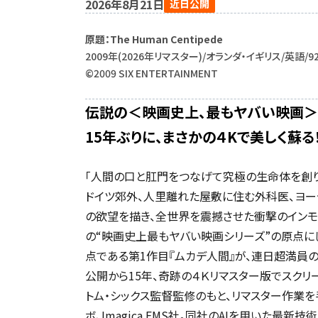
2026年8月21日
近日公開
原題：The Human Centipede
2009年(2026年リマスター)/オランダ・イギリス/英語/9
©2009 SIX ENTERTAINMENT
伝説の＜映画史上、最もヤバい映画＞
15年ぶりに、まさかの４Kで美しく蘇る！
「人間の口と肛門をつなげて究極の生命体を創
ドイツ郊外、人里離れた屋敷に住む外科医、ヨー
の欲望を描き、全世界を震撼させた衝撃のインモ
の“映画史上最もヤバい映画シリーズ”の原点に
点である第1作目『ムカデ人間』が、連日超満員
公開から15年、奇跡の４Ｋリマスター版でスク
トム・シックス監督監修のもと、リマスター作業
ボ、Imagica EMS社。同社のAIを用いた最新