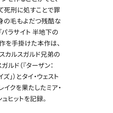
て死刑に処すことで罪
身の毛もよだつ残酷な
『パラサイト 半地下の
製作を手掛けた本作は、
スカルスガルド兄弟の
ガルド（『ターザン：
ライズ」）とタイ・ウェスト
ブレイクを果たしたミア・
シュヒットを記録。